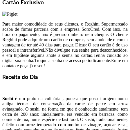
Cartão Exclusivo
Para maior comodidade de seus clientes, o Reghini Supermercado
acaba de firmar parceria com a empresa SoroCred. Com isso, na
hora do pagamento, não é preciso dinheiro nem cheque. O cliente
Reghini pode adquirir um cartão de compras, sem anuidade e com a
vantagem de ter até 40 dias para pagar. Dicas: O seu cartão é de uso
pessoal e intransferível.Não divulgue sua senha para desconhecidos,
e em hipótese alguma anote a senha no cartão.Tenha cuidado ao
digitar sua senha.Troque a senha de acesso periodicamente.Entre em
contato e peça já o seu!.
Receita do Dia
Sushi
é um prato da culinária japonesa que possui origem numa
antiga técnica de conservação da carne de peixe em arroz
avinagrado. O sushi, na forma em que é conhecido atualmente, tem
cerca de 200 anos; inicialmente, era vendido em barracas, como
comida de rua, numa espécie de fast food. O sushi, tradicionalmente,
é feito com arroz temperado com molho de vinagre, açúcar e sal,
combinado com algum tipo de peixe ou fruto do mar, vegetais, frutas