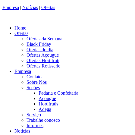
Empresa
|
Notícias
|
Ofertas
Home
Ofertas
Ofertas da Semana
Black Friday
Ofertas do dia
Ofertas Açougue
Ofertas Hortifruti
Ofertas Rotisserie
Empresa
Contato
Sobre Nós
Seções
Padaria e Confeitaria
Açougue
Hortifrutis
Adega
Serviço
Trabalhe conosco
Informes
Notícias