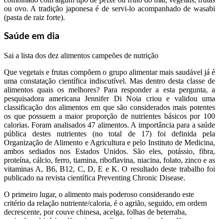
ou ovo. A tradição japonesa é de servi-lo acompanhado de wasabi
(pasta de raiz forte).
Saúde em dia
Sai a lista dos dez alimentos campeões de nutrição
Que vegetais e frutas compõem o grupo alimentar mais saudável já é
uma constatação científica indiscutível. Mas dentro desta classe de
alimentos quais os melhores? Para responder a esta pergunta, a
pesquisadora americana Jennifer Di Noia criou e validou uma
classificação dos alimentos em que são considerados mais potentes
os que possuem a maior proporção de nutrientes básicos por 100
calorias. Foram analisados 47 alimentos. A importância para a saúde
pública destes nutrientes (no total de 17) foi definida pela
Organização de Alimento e Agricultura e pelo Instituto de Medicina,
ambos sediados nos Estados Unidos. São eles, potássio, fibra,
proteína, cálcio, ferro, tiamina, riboflavina, niacina, folato, zinco e as
vitaminas A, B6, B12, C, D, E e K. O resultado deste trabalho foi
publicado na revista científica Preventing Chronic Disease.
O primeiro lugar, o alimento mais poderoso considerando este
critério da relação nutriente/caloria, é o agrião, seguido, em ordem
decrescente, por couve chinesa, acelga, folhas de beterraba,