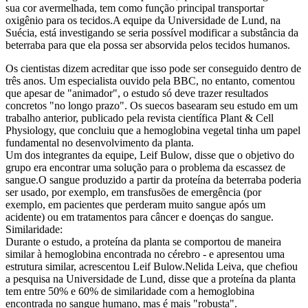
sua cor avermelhada, tem como função principal transportar
oxigênio para os tecidos.A equipe da Universidade de Lund, na
Suécia, está investigando se seria possível modificar a substância da
beterraba para que ela possa ser absorvida pelos tecidos humanos.
Os cientistas dizem acreditar que isso pode ser conseguido dentro de
três anos. Um especialista ouvido pela BBC, no entanto, comentou
que apesar de "animador", o estudo só deve trazer resultados
concretos "no longo prazo". Os suecos basearam seu estudo em um
trabalho anterior, publicado pela revista científica Plant & Cell
Physiology, que concluiu que a hemoglobina vegetal tinha um papel
fundamental no desenvolvimento da planta.
Um dos integrantes da equipe, Leif Bulow, disse que o objetivo do
grupo era encontrar uma solução para o problema da escassez de
sangue.O sangue produzido a partir da proteína da beterraba poderia
ser usado, por exemplo, em transfusões de emergência (por
exemplo, em pacientes que perderam muito sangue após um
acidente) ou em tratamentos para câncer e doenças do sangue.
Similaridade:
Durante o estudo, a proteína da planta se comportou de maneira
similar à hemoglobina encontrada no cérebro - e apresentou uma
estrutura similar, acrescentou Leif Bulow.Nelida Leiva, que chefiou
a pesquisa na Universidade de Lund, disse que a proteína da planta
tem entre 50% e 60% de similaridade com a hemoglobina
encontrada no sangue humano, mas é mais "robusta".