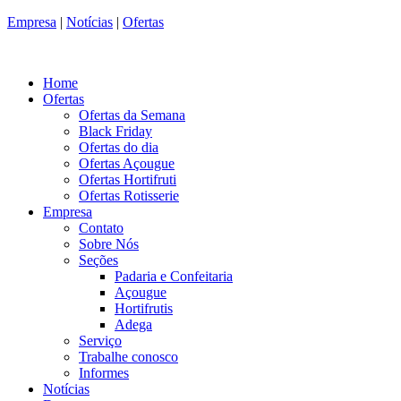
Empresa
|
Notícias
|
Ofertas
Home
Ofertas
Ofertas da Semana
Black Friday
Ofertas do dia
Ofertas Açougue
Ofertas Hortifruti
Ofertas Rotisserie
Empresa
Contato
Sobre Nós
Seções
Padaria e Confeitaria
Açougue
Hortifrutis
Adega
Serviço
Trabalhe conosco
Informes
Notícias