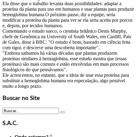
Ela disse que o trabalho levanta duas possibilidades: adaptar a
proteína da planta para uso em humanos e usar plantas para produzir
hemoglobina humana.O próximo passo, diz a equipe, seria
modificar a proteína da planta para ver se ela seria aceita por porcos
e, depois, por tecidos humanos.
Comentando o estudo sueco, o cientista britânico Denis Murphy,
chefe de Genômica na University of South Wales, em Cardiff, País
de Gales, disse à BBC: "O estudo é bom, baseado em ciência feita
com rigor, e descreve uma descoberta importante".
"Embora saibamos há várias décadas que plantas produzem
proteínas similares à hemoglobina, esse estudo mostra que (essas
proteínas) são mais comuns e estão envolvidas em mais processos
fisiológicos do que pensávamos".
Ele acrescentou, no entanto, que a ideia de usar essa proteína para
substituir a hemoglobina humana era especulação, algo possível
muito a longo prazo.
Buscar no Site
S.A.C.
Onde estamos?
