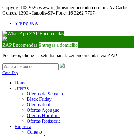
Copyright © 2026 www.reghinisupermercado.com.br - Av.Carlos
Gomes, 1390 - Itápolis-SP- Fone: 16 3262 7707
Site by JKA
ZAP Encomendas
ZAP Encomendas
Entregas a domicílio
Por favor, clique na setinha para fazer encomendas via ZAP
Goto Top
Home
Ofertas
Ofertas da Semana
Black Friday
Ofertas do dia
Ofertas Açougue
Ofertas Hortifruti
Ofertas Rotisserie
Empresa
Contato