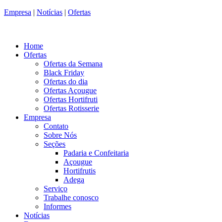
Empresa
|
Notícias
|
Ofertas
Home
Ofertas
Ofertas da Semana
Black Friday
Ofertas do dia
Ofertas Açougue
Ofertas Hortifruti
Ofertas Rotisserie
Empresa
Contato
Sobre Nós
Seções
Padaria e Confeitaria
Açougue
Hortifrutis
Adega
Serviço
Trabalhe conosco
Informes
Notícias