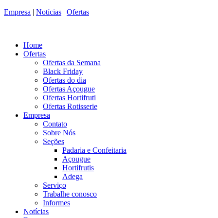
Empresa
|
Notícias
|
Ofertas
Home
Ofertas
Ofertas da Semana
Black Friday
Ofertas do dia
Ofertas Açougue
Ofertas Hortifruti
Ofertas Rotisserie
Empresa
Contato
Sobre Nós
Seções
Padaria e Confeitaria
Açougue
Hortifrutis
Adega
Serviço
Trabalhe conosco
Informes
Notícias