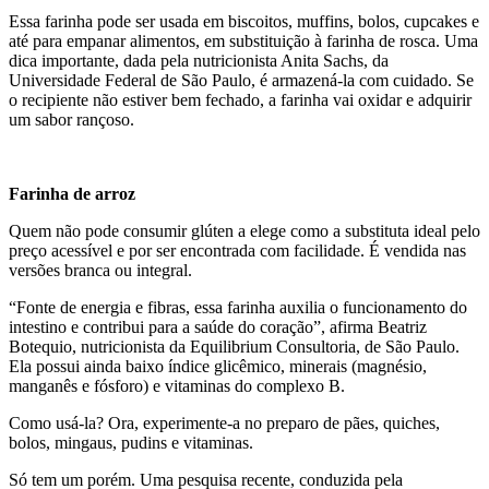
Essa farinha pode ser usada em biscoitos, muffins, bolos, cupcakes e
até para empanar alimentos, em substituição à farinha de rosca. Uma
dica importante, dada pela nutricionista Anita Sachs, da
Universidade Federal de São Paulo, é armazená-la com cuidado. Se
o recipiente não estiver bem fechado, a farinha vai oxidar e adquirir
um sabor rançoso.
Farinha de arroz
Quem não pode consumir glúten a elege como a substituta ideal pelo
preço acessível e por ser encontrada com facilidade. É vendida nas
versões branca ou integral.
“Fonte de energia e fibras, essa farinha auxilia o funcionamento do
intestino e contribui para a saúde do coração”, afirma Beatriz
Botequio, nutricionista da Equilibrium Consultoria, de São Paulo.
Ela possui ainda baixo índice glicêmico, minerais (magnésio,
manganês e fósforo) e vitaminas do complexo B.
Como usá-la? Ora, experimente-a no preparo de pães, quiches,
bolos, mingaus, pudins e vitaminas.
Só tem um porém. Uma pesquisa recente, conduzida pela