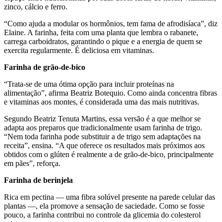
zinco, cálcio e ferro.
“Como ajuda a modular os hormônios, tem fama de afrodisíaca”, diz
Elaine. A farinha, feita com uma planta que lembra o rabanete,
carrega carboidratos, garantindo o pique e a energia de quem se
exercita regularmente. É deliciosa em vitaminas.
Farinha de grão-de-bico
“Trata-se de uma ótima opção para incluir proteínas na
alimentação”, afirma Beatriz Botequio. Como ainda concentra fibras
e vitaminas aos montes, é considerada uma das mais nutritivas.
Segundo Beatriz Tenuta Martins, essa versão é a que melhor se
adapta aos preparos que tradicionalmente usam farinha de trigo.
“Nem toda farinha pode substituir a de trigo sem adaptações na
receita”, ensina. “A que oferece os resultados mais próximos aos
obtidos com o glúten é realmente a de grão-de-bico, principalmente
em pães”, reforça.
Farinha de berinjela
Rica em pectina — uma fibra solúvel presente na parede celular das
plantas —, ela promove a sensação de saciedade. Como se fosse
pouco, a farinha contribui no controle da glicemia do colesterol