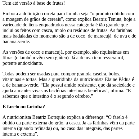
Tem até versão à base de frutas!
Embora a definição correta para farinha seja “o produto obtido com
a moagem de grãos de cereais”, como explica Beatriz Tenuta, hoje a
variedade de itens enquadrados nessa categoria é tão grande que
inclui os feitos com casca, miolo ou resíduos de frutas. As farinhas
mais badaladas do momento são a de coco, de maracujá, de uva e de
banana-verde.
As versões de coco e maracujá, por exemplo, são riquíssimas em
fibras (e também vêm sem glúten). Já a de uva tem resveratrol,
potente antioxidante.
Todas podem ser usadas para compor granola caseira, bolos,
vitaminas e tortas. Mas a queridinha da nutricionista Elaine Pádua é
a de banana-verde. “Ela possui amido resistente, que dá saciedade e
ajuda a manter vivas as bactérias intestinais benéficas”, afirma. “E
sabemos que o intestino é o segundo cérebro.”
É farelo ou farinha?
A nutricionista Beatriz Botequio explica a diferença: “O farelo é
obtido da parte externa do grão, a casca. Já as farinhas vêm da parte
interna (quando refinada) ou, no caso das integrais, das partes
interna e externa”.