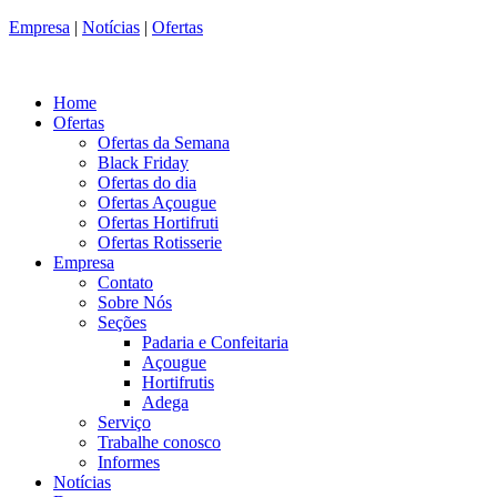
Empresa
|
Notícias
|
Ofertas
Home
Ofertas
Ofertas da Semana
Black Friday
Ofertas do dia
Ofertas Açougue
Ofertas Hortifruti
Ofertas Rotisserie
Empresa
Contato
Sobre Nós
Seções
Padaria e Confeitaria
Açougue
Hortifrutis
Adega
Serviço
Trabalhe conosco
Informes
Notícias