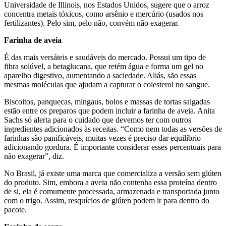
Universidade de Illinois, nos Estados Unidos, sugere que o arroz
concentra metais tóxicos, como arsênio e mercúrio (usados nos
fertilizantes). Pelo sim, pelo não, convém não exagerar.
Farinha de aveia
É das mais versáteis e saudáveis do mercado. Possui um tipo de
fibra solúvel, a betaglucana, que retém água e forma um gel no
aparelho digestivo, aumentando a saciedade. Aliás, são essas
mesmas moléculas que ajudam a capturar o colesterol no sangue.
Biscoitos, panquecas, mingaus, bolos e massas de tortas salgadas
estão entre os preparos que podem incluir a farinha de aveia. Anita
Sachs só alerta para o cuidado que devemos ter com outros
ingredientes adicionados às receitas. “Como nem todas as versões de
farinhas são panificáveis, muitas vezes é preciso dar equilíbrio
adicionando gordura. É importante considerar esses percentuais para
não exagerar”, diz.
No Brasil, já existe uma marca que comercializa a versão sem glúten
do produto. Sim, embora a aveia não contenha essa proteína dentro
de si, ela é comumente processada, armazenada e transportada junto
com o trigo. Assim, resquícios de glúten podem ir para dentro do
pacote.