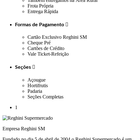
Também entregamos na Área Rural
Frota Própria
Entrega Rápida
Formas de Pagamento

Cartão Exclusivo Reghini SM
Cheque Pré
Cartões de Crédito
Vale Ticket-Refeição
Seções

Açougue
Hortifrutis
Padaria
Seções Completas
1
Empresa Reghini SM
Fundado no dia 5 de abril de 2004 o Reghini Supermercado é um