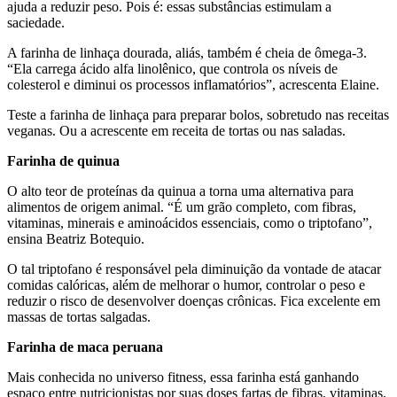
ajuda a reduzir peso. Pois é: essas substâncias estimulam a
saciedade.
A farinha de linhaça dourada, aliás, também é cheia de ômega-3.
“Ela carrega ácido alfa linolênico, que controla os níveis de
colesterol e diminui os processos inflamatórios”, acrescenta Elaine.
Teste a farinha de linhaça para preparar bolos, sobretudo nas receitas
veganas. Ou a acrescente em receita de tortas ou nas saladas.
Farinha de quinua
O alto teor de proteínas da quinua a torna uma alternativa para
alimentos de origem animal. “É um grão completo, com fibras,
vitaminas, minerais e aminoácidos essenciais, como o triptofano”,
ensina Beatriz Botequio.
O tal triptofano é responsável pela diminuição da vontade de atacar
comidas calóricas, além de melhorar o humor, controlar o peso e
reduzir o risco de desenvolver doenças crônicas. Fica excelente em
massas de tortas salgadas.
Farinha de maca peruana
Mais conhecida no universo fitness, essa farinha está ganhando
espaço entre nutricionistas por suas doses fartas de fibras, vitaminas,