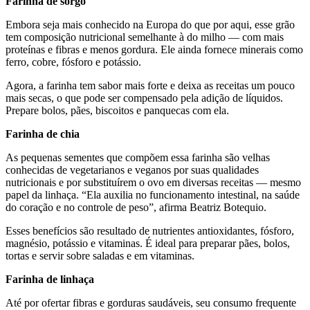
Farinha de sorgo
Embora seja mais conhecido na Europa do que por aqui, esse grão
tem composição nutricional semelhante à do milho — com mais
proteínas e fibras e menos gordura. Ele ainda fornece minerais como
ferro, cobre, fósforo e potássio.
Agora, a farinha tem sabor mais forte e deixa as receitas um pouco
mais secas, o que pode ser compensado pela adição de líquidos.
Prepare bolos, pães, biscoitos e panquecas com ela.
Farinha de chia
As pequenas sementes que compõem essa farinha são velhas
conhecidas de vegetarianos e veganos por suas qualidades
nutricionais e por substituírem o ovo em diversas receitas — mesmo
papel da linhaça. “Ela auxilia no funcionamento intestinal, na saúde
do coração e no controle de peso”, afirma Beatriz Botequio.
Esses benefícios são resultado de nutrientes antioxidantes, fósforo,
magnésio, potássio e vitaminas. É ideal para preparar pães, bolos,
tortas e servir sobre saladas e em vitaminas.
Farinha de linhaça
Até por ofertar fibras e gorduras saudáveis, seu consumo frequente