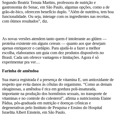
Segundo Beatriz Tenuta Martins, professora de nutrição e
gastronomia do Senac, em São Paulo, algumas opções, como a de
grão-de-bico, oferecem benefício duplo. “Além de nutritiva, tem boa
funcionalidade. Ou seja, interage com os ingredientes nas receitas,
com ótimos resultados”, diz.
As novas versões atendem tanto quem é intolerante ao glúten —
proteína existente em alguns cereais — quanto aos que desejam
apenas enriquecer o cardápio. Para ajudá-lo a fazer a melhor
escolha, elaboramos um guia com dez produtos disponíveis no
Brasil. Cada um oferece vantagens e limitações. Agora é só
experimentar pra ver…
Farinha de amêndoa
Sua marca registrada é a presença de vitamina E, um antioxidante de
respeito que evita danos às células do organismo. “Como as demais
oleaginosas, a amêndoa é rica em gordura poli-insaturada,
importante na produção dos hormônios sexuais, no transporte de
vitaminas e no controle do colesterol”, afirma a nutricionista Elaine
Pádua, pós-graduada em nutrição e doenças crônicas e
degenerativas pelo Instituto de Pesquisa e Ensino do Hospital
Israelita Albert Einstein, em São Paulo.