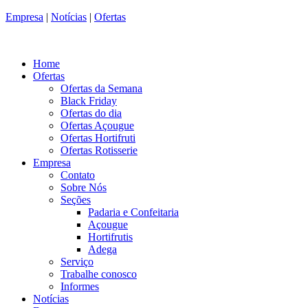
Empresa
|
Notícias
|
Ofertas
Home
Ofertas
Ofertas da Semana
Black Friday
Ofertas do dia
Ofertas Açougue
Ofertas Hortifruti
Ofertas Rotisserie
Empresa
Contato
Sobre Nós
Seções
Padaria e Confeitaria
Açougue
Hortifrutis
Adega
Serviço
Trabalhe conosco
Informes
Notícias