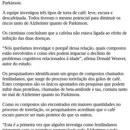
Parkinson.
A equipe investigou três tipos de torra de café: leve, escura e
descafeinada. Todos tiveram o mesmo potencial para diminuir os
riscos tanto de Alzheimer quanto de Parkinson.
Os cientistas concluíram que a cafeína não estava ligada ao efeito de
inibição das duas doenças.
“Nós queríamos investigar o porquê dessa relação, quais compostos
estão envolvidos e como eles podem impactar o declínio de
problemas cognitivos relacionados à idade”, afirma Donald Weaver,
autor do estudo.
Os pesquisadores identificaram um grupo de compostos chamados
fenilindanos, que surge do processo torrefação dos grãos de café.
Estes compostos são os únicos apontados em pesquisas que podem
inibir duas proteínas, chamadas de beta-amiloide e tau, comuns tanto
no mal de Alzheimer quanto no Parkinson.
Como os compostos são encontrados em maiores quantidades no
processo de torrefação, os pesquisadores acreditam que o café
escuro parecer ser mais protetor do que os outros.
“Esta é a primeira vez que alguém investiga como fenilindanos
interagem com as proteínas responsáveis pelo Alzheimer e pelo