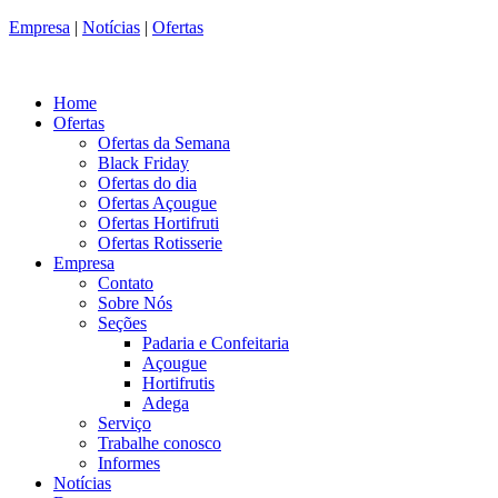
Empresa
|
Notícias
|
Ofertas
Home
Ofertas
Ofertas da Semana
Black Friday
Ofertas do dia
Ofertas Açougue
Ofertas Hortifruti
Ofertas Rotisserie
Empresa
Contato
Sobre Nós
Seções
Padaria e Confeitaria
Açougue
Hortifrutis
Adega
Serviço
Trabalhe conosco
Informes
Notícias