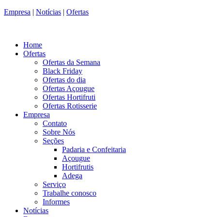
Empresa
|
Notícias
|
Ofertas
Home
Ofertas
Ofertas da Semana
Black Friday
Ofertas do dia
Ofertas Açougue
Ofertas Hortifruti
Ofertas Rotisserie
Empresa
Contato
Sobre Nós
Seções
Padaria e Confeitaria
Açougue
Hortifrutis
Adega
Serviço
Trabalhe conosco
Informes
Notícias