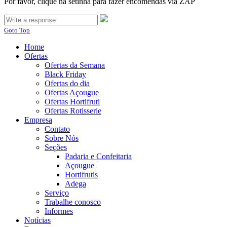
Por favor, clique na setinha para fazer encomendas via ZAP
Goto Top
Home
Ofertas
Ofertas da Semana
Black Friday
Ofertas do dia
Ofertas Açougue
Ofertas Hortifruti
Ofertas Rotisserie
Empresa
Contato
Sobre Nós
Seções
Padaria e Confeitaria
Açougue
Hortifrutis
Adega
Serviço
Trabalhe conosco
Informes
Notícias