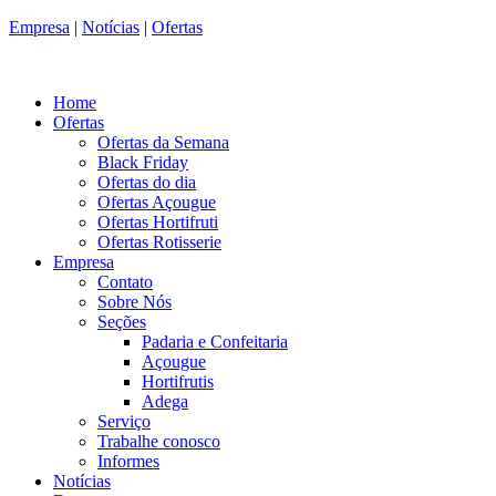
Empresa
|
Notícias
|
Ofertas
Home
Ofertas
Ofertas da Semana
Black Friday
Ofertas do dia
Ofertas Açougue
Ofertas Hortifruti
Ofertas Rotisserie
Empresa
Contato
Sobre Nós
Seções
Padaria e Confeitaria
Açougue
Hortifrutis
Adega
Serviço
Trabalhe conosco
Informes
Notícias