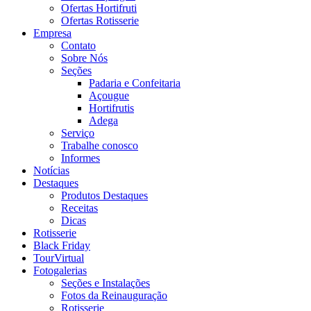
Ofertas Hortifruti
Ofertas Rotisserie
Empresa
Contato
Sobre Nós
Seções
Padaria e Confeitaria
Açougue
Hortifrutis
Adega
Serviço
Trabalhe conosco
Informes
Notícias
Destaques
Produtos Destaques
Receitas
Dicas
Rotisserie
Black Friday
TourVirtual
Fotogalerias
Seções e Instalações
Fotos da Reinauguração
Rotisserie