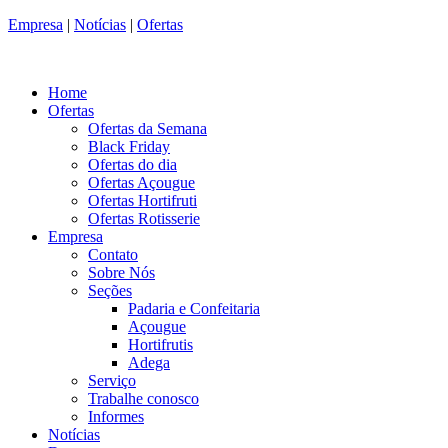
Empresa
|
Notícias
|
Ofertas
Home
Ofertas
Ofertas da Semana
Black Friday
Ofertas do dia
Ofertas Açougue
Ofertas Hortifruti
Ofertas Rotisserie
Empresa
Contato
Sobre Nós
Seções
Padaria e Confeitaria
Açougue
Hortifrutis
Adega
Serviço
Trabalhe conosco
Informes
Notícias