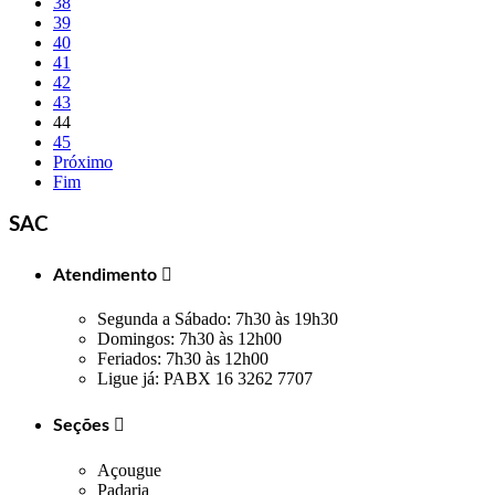
38
39
40
41
42
43
44
45
Próximo
Fim
SAC
Atendimento

Segunda a Sábado: 7h30 às 19h30
Domingos: 7h30 às 12h00
Feriados: 7h30 às 12h00
Ligue já: PABX 16 3262 7707
Seções

Açougue
Padaria