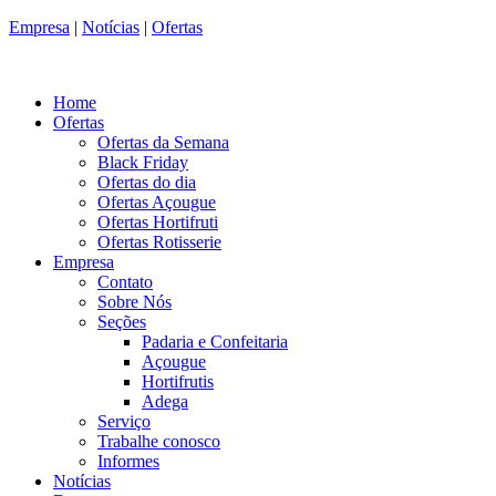
Empresa
|
Notícias
|
Ofertas
Home
Ofertas
Ofertas da Semana
Black Friday
Ofertas do dia
Ofertas Açougue
Ofertas Hortifruti
Ofertas Rotisserie
Empresa
Contato
Sobre Nós
Seções
Padaria e Confeitaria
Açougue
Hortifrutis
Adega
Serviço
Trabalhe conosco
Informes
Notícias