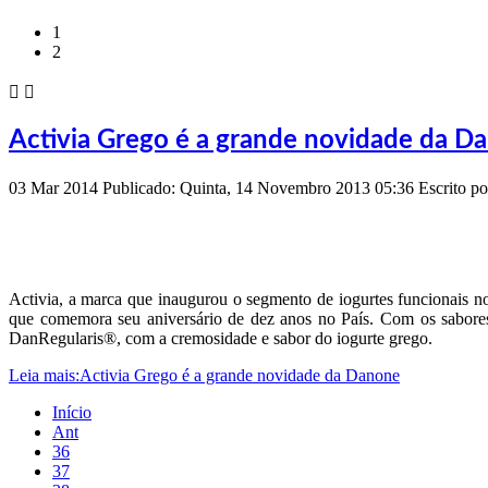
1
2


Activia Grego é a grande novidade da D
03
Mar
2014
Publicado: Quinta, 14 Novembro 2013 05:36
Escrito p
Activia, a marca que inaugurou o segmento de iogurtes funcionais no
que comemora seu aniversário de dez anos no País. Com os sabores
DanRegularis®, com a cremosidade e sabor do iogurte grego.
Leia mais:Activia Grego é a grande novidade da Danone
Início
Ant
36
37