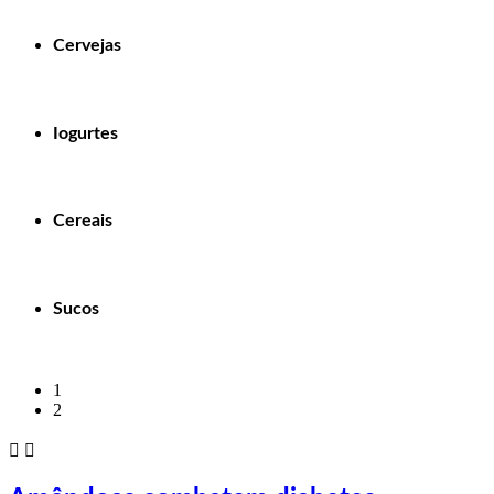
Cervejas
Iogurtes
Cereais
Sucos
1
2

