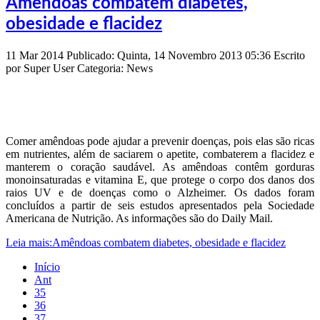
Amêndoas combatem diabetes,
obesidade e flacidez
11
Mar
2014
Publicado: Quinta, 14 Novembro 2013 05:36
Escrito
por
Super User
Categoria: News
Comer amêndoas pode ajudar a prevenir doenças, pois elas são ricas
em nutrientes, além de saciarem o apetite, combaterem a flacidez e
manterem o coração saudável. As amêndoas contêm gorduras
monoinsaturadas e vitamina E, que protege o corpo dos danos dos
raios UV e de doenças como o Alzheimer. Os dados foram
concluídos a partir de seis estudos apresentados pela Sociedade
Americana de Nutrição. As informações são do Daily Mail.
Leia mais:Amêndoas combatem diabetes, obesidade e flacidez
Início
Ant
35
36
37