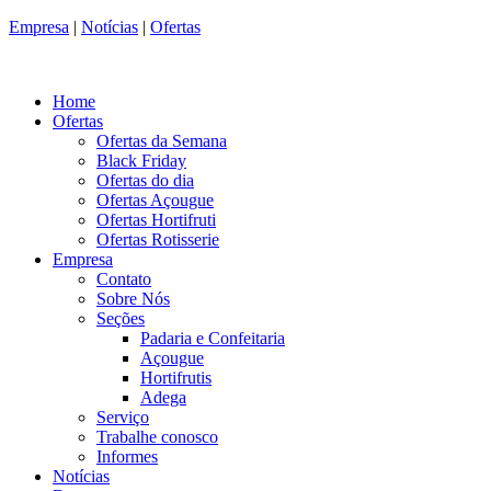
Empresa
|
Notícias
|
Ofertas
Home
Ofertas
Ofertas da Semana
Black Friday
Ofertas do dia
Ofertas Açougue
Ofertas Hortifruti
Ofertas Rotisserie
Empresa
Contato
Sobre Nós
Seções
Padaria e Confeitaria
Açougue
Hortifrutis
Adega
Serviço
Trabalhe conosco
Informes
Notícias