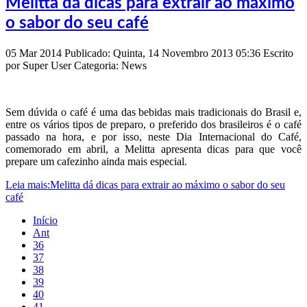
Melitta dá dicas para extrair ao máximo
o sabor do seu café
05
Mar
2014
Publicado: Quinta, 14 Novembro 2013 05:36
Escrito
por
Super User
Categoria: News
Sem dúvida o café é uma das bebidas mais tradicionais do Brasil e,
entre os vários tipos de preparo, o preferido dos brasileiros é o café
passado na hora, e por isso, neste Dia Internacional do Café,
comemorado em abril, a Melitta apresenta dicas para que você
prepare um cafezinho ainda mais especial.
Leia mais:Melitta dá dicas para extrair ao máximo o sabor do seu
café
Início
Ant
36
37
38
39
40
41