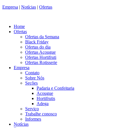
Empresa
|
Notícias
|
Ofertas
Home
Ofertas
Ofertas da Semana
Black Friday
Ofertas do dia
Ofertas Açougue
Ofertas Hortifruti
Ofertas Rotisserie
Empresa
Contato
Sobre Nós
Seções
Padaria e Confeitaria
Açougue
Hortifrutis
Adega
Serviço
Trabalhe conosco
Informes
Notícias