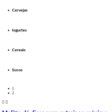
Cervejas
Iogurtes
Cereais
Sucos
1
2

