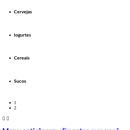
Cervejas
Iogurtes
Cereais
Sucos
1
2

