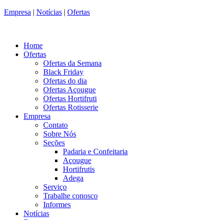
Empresa
|
Notícias
|
Ofertas
Home
Ofertas
Ofertas da Semana
Black Friday
Ofertas do dia
Ofertas Açougue
Ofertas Hortifruti
Ofertas Rotisserie
Empresa
Contato
Sobre Nós
Seções
Padaria e Confeitaria
Açougue
Hortifrutis
Adega
Serviço
Trabalhe conosco
Informes
Notícias