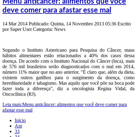
Menu anticâncer: alimentos que você
deve comer para afastar esse mal
14
Mar
2014
Publicado: Quinta, 14 Novembro 2013 05:36
Escrito
por
Super User
Categoria: News
Segundo o Instituto Americano para Pesquisa do Câncer, maus
hábitos alimentares estão relacionados a 40% dos casos dessa
doença. De acordo com o Instituto Nacional do Câncer (Inca), mais
de 576 mil brasileiros serão diagnosticados com o mal em 2014,
número 11% maior que no ano anterior. "É claro que, além da dieta,
existem outros gatilhos para o surgimento da doença, como
hereditariedade e tabagismo. Mas aquilo que você põe na boca pode
fazer toda a diferença", diz a oncologista Regina Vidal, da
Oncoclínica (RJ).
Leia mais:Menu anticâncer: alimentos que você deve comer para
afastar esse mal
Início
Ant
33
34