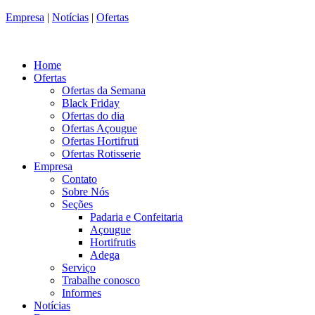
Empresa
|
Notícias
|
Ofertas
Home
Ofertas
Ofertas da Semana
Black Friday
Ofertas do dia
Ofertas Açougue
Ofertas Hortifruti
Ofertas Rotisserie
Empresa
Contato
Sobre Nós
Seções
Padaria e Confeitaria
Açougue
Hortifrutis
Adega
Serviço
Trabalhe conosco
Informes
Notícias