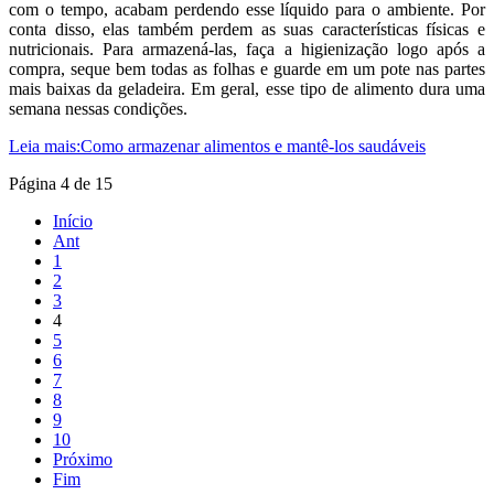
com o tempo, acabam perdendo esse líquido para o ambiente. Por
conta disso, elas também perdem as suas características físicas e
nutricionais. Para armazená-las, faça a higienização logo após a
compra, seque bem todas as folhas e guarde em um pote nas partes
mais baixas da geladeira. Em geral, esse tipo de alimento dura uma
semana nessas condições.
Leia mais:Como armazenar alimentos e mantê-los saudáveis
Página 4 de 15
Início
Ant
1
2
3
4
5
6
7
8
9
10
Próximo
Fim