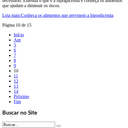
necessário. Entenda o que é a hipoglicemia e conheça os alimentos
que ajudam a diminuir os riscos.
Leia mais:Conheça os alimentos que previnem a hipoglicemia
Página 10 de 15
Início
Ant
5
6
7
8
9
10
11
12
13
14
Próximo
Fim
Buscar no Site