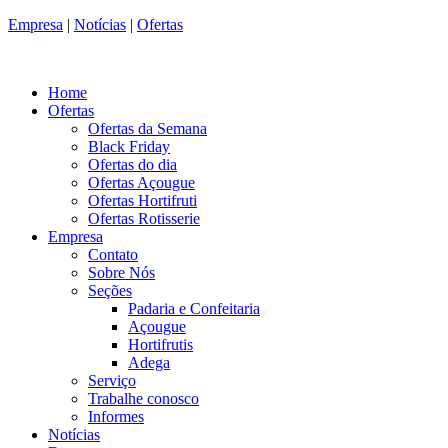
Empresa
|
Notícias
|
Ofertas
Home
Ofertas
Ofertas da Semana
Black Friday
Ofertas do dia
Ofertas Açougue
Ofertas Hortifruti
Ofertas Rotisserie
Empresa
Contato
Sobre Nós
Seções
Padaria e Confeitaria
Açougue
Hortifrutis
Adega
Serviço
Trabalhe conosco
Informes
Notícias