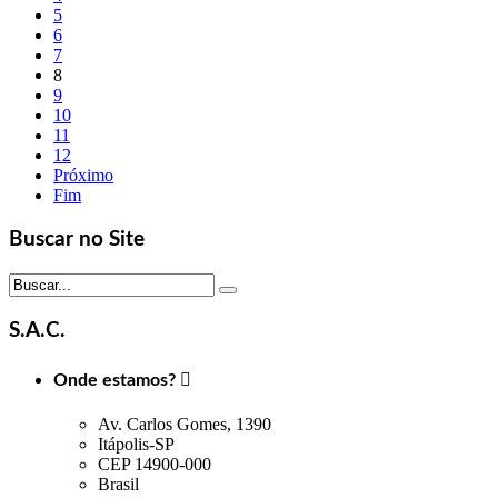
5
6
7
8
9
10
11
12
Próximo
Fim
Buscar no Site
S.A.C.
Onde estamos?

Av. Carlos Gomes, 1390
Itápolis-SP
CEP 14900-000
Brasil