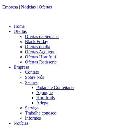
Empresa
|
Notícias
|
Ofertas
Home
Ofertas
Ofertas da Semana
Black Friday
Ofertas do dia
Ofertas Açougue
Ofertas Hortifruti
Ofertas Rotisserie
Empresa
Contato
Sobre Nós
Seções
Padaria e Confeitaria
Açougue
Hortifrutis
Adega
Serviço
Trabalhe conosco
Informes
Notícias