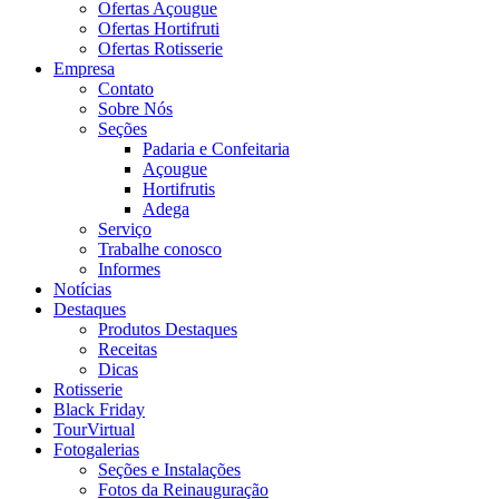
Ofertas Açougue
Ofertas Hortifruti
Ofertas Rotisserie
Empresa
Contato
Sobre Nós
Seções
Padaria e Confeitaria
Açougue
Hortifrutis
Adega
Serviço
Trabalhe conosco
Informes
Notícias
Destaques
Produtos Destaques
Receitas
Dicas
Rotisserie
Black Friday
TourVirtual
Fotogalerias
Seções e Instalações
Fotos da Reinauguração