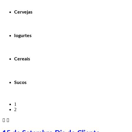
Cervejas
Iogurtes
Cereais
Sucos
1
2

