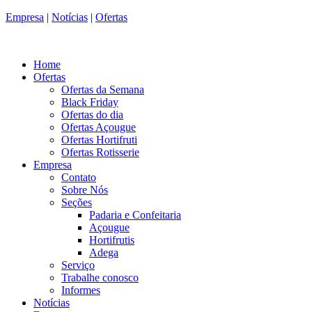
Empresa
|
Notícias
|
Ofertas
Home
Ofertas
Ofertas da Semana
Black Friday
Ofertas do dia
Ofertas Açougue
Ofertas Hortifruti
Ofertas Rotisserie
Empresa
Contato
Sobre Nós
Seções
Padaria e Confeitaria
Açougue
Hortifrutis
Adega
Serviço
Trabalhe conosco
Informes
Notícias