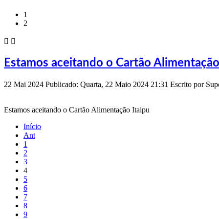
1
2


Estamos aceitando o Cartão Alimentação
22
Mai
2024
Publicado: Quarta, 22 Maio 2024 21:31
Escrito por
Sup
Estamos aceitando o Cartão Alimentação Itaipu
Início
Ant
1
2
3
4
5
6
7
8
9