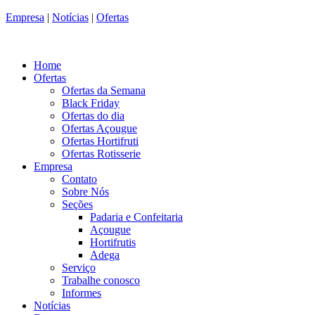
Empresa
|
Notícias
|
Ofertas
Home
Ofertas
Ofertas da Semana
Black Friday
Ofertas do dia
Ofertas Açougue
Ofertas Hortifruti
Ofertas Rotisserie
Empresa
Contato
Sobre Nós
Seções
Padaria e Confeitaria
Açougue
Hortifrutis
Adega
Serviço
Trabalhe conosco
Informes
Notícias